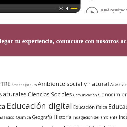
¿Qué resultad
esperaban?
Reflexión final
legar tu experiencia, contactate con nosotros
ac
STRE
Ambiente social y natural
Artes vis
Amadeo Jacques
 Naturales
Ciencias Sociales
Conocimie
Comunicación
Educación digital
ca
Educac
Educación física
na
Historia
Ind
Geografía
Físico-Química
Indagación del ambiente