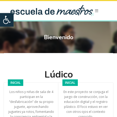
Open toolbar
Bienvenido
Lúdico
INICIAL
INICIAL
Los niños y niñas de sala de 4
En este proyecto se conjuga el
participan en la
juego de construcción, con la
“desfabricación” de su propio
educación digital y el registro
juguete, aprovechando
plástico. El foco estuvo en ver
juguetes ya rotos, fomentando
con otros ojos el contexto
la consciencia ambiental y la
conocido.