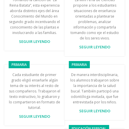
Reina Batata”, esta experiencia
propone a los estudiantes
aborda distintos ejes del área
situaciones de enseñanza
Conocimiento del Mundo en
orientadas a plantearse
segundo grado incentivando el
problemas, analizar
conocimiento de las plantas e
información y compartirla
involucrando a las familias.
tomando como eje el estudio
de los seres vivos.
SEGUIR LEYENDO
SEGUIR LEYENDO
PRIMARIA
PRIMARIA
Cada estudiante de primer
De manera interdisciplinaria,
grado eligió enseñarle algún
los alumnos trabajaron sobre
tema de su interés al resto de
la importancia de la salud
sus compañeros. Trabajaron el
bucal. También participó una
texto instructivo, lo grabaron y
odontóloga invitada, que fue
lo compartieron en formato de
entrevistada por los niños.
tutorial.
SEGUIR LEYENDO
SEGUIR LEYENDO
EDUCACIÓN ESPECIAL