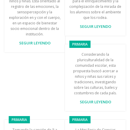
niños y niñas. Está orientado al
para el enriquecimiento y la
registro de las emociones, la
complejización de la mirada de
sensopercepción y la
los alumnos sobre el ambiente
exploración en y con el cuerpo,
que los rodea.
en un espacio de bienestar
SEGUIR LEYENDO
socio emocional dentro de la
institución.
SEGUIR LEYENDO
PRIMARIA
Considerando la
pluriculturalidad de la
comunidad escolar, esta
propuesta buscó acercar a
niños y niñas sus raíces y
tradiciones, investigando
sobre las culturas, bailes y
costumbres de cada país.
SEGUIR LEYENDO
PRIMARIA
PRIMARIA
Tomando la canción de “La
La Mini Feria de Ciencias