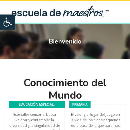
Open toolbar
Bienvenido
Conocimiento del
Mundo
,
EDUCACIÓN ESPECIAL
PRIMARIA
EXPERIENCIAS
Este taller sensorial busca
El valor y el lugar del juego en
valorar y contemplar la
la vida de los niños pequeños
diversidad y la singularidad de
es la base de la que partimos