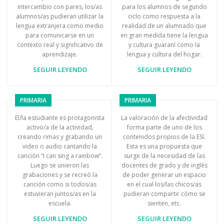
intercambio con pares, los/as
para los alumnos de segundo
alumnos/as pudieran utilizar la
ciclo como respuesta a la
lengua extranjera como medio
realidad de un alumnado que
para comunicarse en un
en gran medida tiene la lengua
contexto real y significativo de
y cultura guaraní como la
aprendizaje.
lengua y cultura del hogar.
SEGUIR LEYENDO
SEGUIR LEYENDO
PRIMARIA
PRIMARIA
El/la estudiante es protagonista
La valoración de la afectividad
activo/a de la actividad,
forma parte de uno de los
creando rimas y grabando un
contenidos propios de la ESI.
video o audio cantando la
Esta es una propuesta que
canción “I can sing a rainbow”.
surge de la necesidad de las
Luego se unieron las
docentes de grado y de inglés
grabaciones y se recreó la
de poder generar un espacio
canción como si todos/as
en el cual los/las chicos/as
estuvieran juntos/as en la
pudieran compartir cómo se
escuela.
sienten, etc.
SEGUIR LEYENDO
SEGUIR LEYENDO