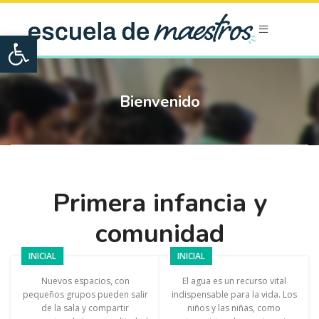
Open toolbar
Bienvenido
Primera infancia y
comunidad
INICIAL
INICIAL
Nuevos espacios, con
El agua es un recurso vital
pequeños grupos pueden salir
indispensable para la vida. Los
de la sala y compartir
niños y las niñas, como