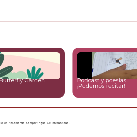
Butterfly Garden
Podcast y poesías.
¡Podemos recitar!
ución-NoComercial-CompartirIgual 4.0 Internacional
.