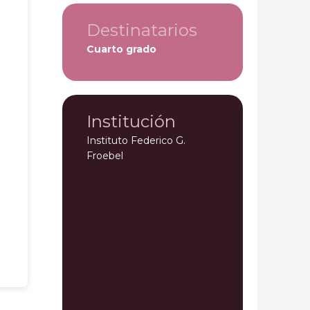
Destinatarios
Cuarto grado
Institución
Instituto Federico G.
Froebel