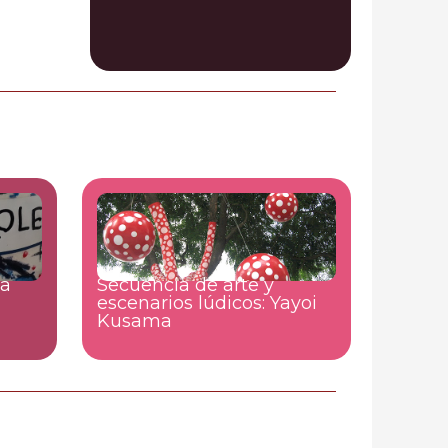
la
Secuencia de arte y
escenarios lúdicos: Yayoi
Kusama