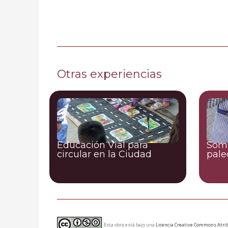
Otras experiencias
Educación Vial para
Somo
circular en la Ciudad
pale
Esta obra está bajo una
Licencia Creative Commons Atrib