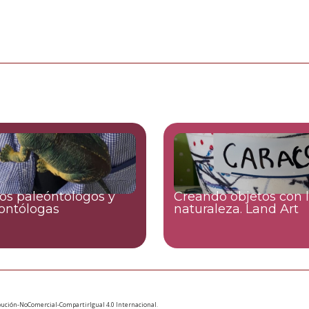
s paleóntologos y
Creando objetos con 
ontólogas
naturaleza. Land Art
ución-NoComercial-CompartirIgual 4.0 Internacional
.