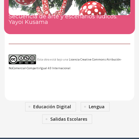
Secuencia de arte y escenarios lúdicos:
Yayoi Kusama
Esta obra está bajo una
Licencia Creative Commons Atribución-
NoComercial-CompartirIgual 4.0 Internacional
.
Educación Digital
Lengua
Salidas Escolares