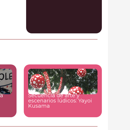
la
Secuencia de arte y
escenarios lúdicos: Yayoi
Kusama