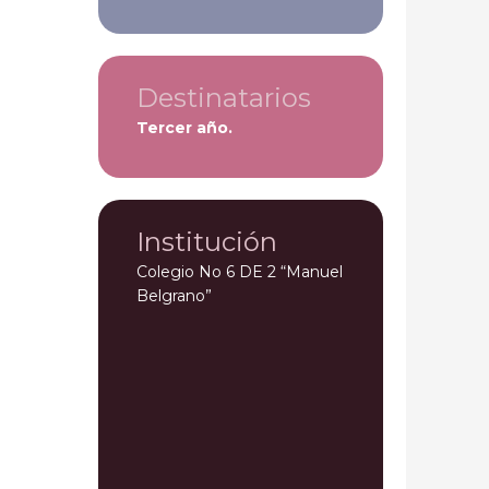
Destinatarios
Tercer año.
Institución
Colegio No 6 DE 2 “Manuel
Belgrano”