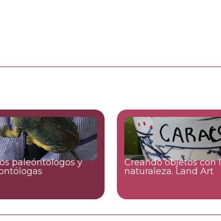
s paleóntologos y
Creando objetos con 
ontólogas
naturaleza. Land Art