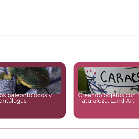
s paleóntologos y
Creando objetos con 
ontólogas
naturaleza. Land Art