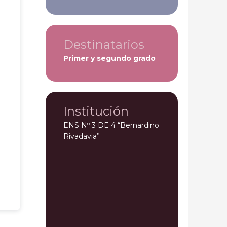
Destinatarios
Primer y segundo grado
Institución
ENS Nº 3 DE 4 “Bernardino
Rivadavia”