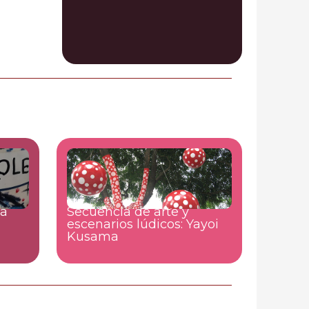
la
Secuencia de arte y
escenarios lúdicos: Yayoi
Kusama