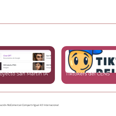
royecto San Martín IA
Tiktokers del CENS
ución-NoComercial-CompartirIgual 4.0 Internacional
.