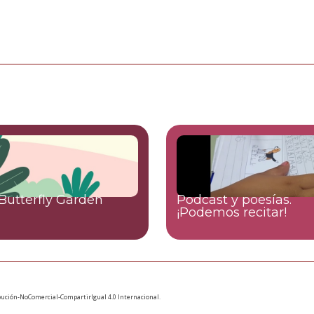
Butterfly Garden
Podcast y poesías.
¡Podemos recitar!
ución-NoComercial-CompartirIgual 4.0 Internacional
.