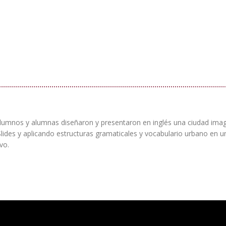
lumnos y alumnas diseñaron y presentaron en inglés una ciudad imag
Slides y aplicando estructuras gramaticales y vocabulario urbano en u
vo.