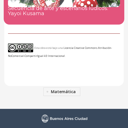
Secuencia de arte y escenarios lúdicos:
Yayoi Kusama
Esta obra está bajo una
Licencia Creative Commons Atribución-
NoComercial-CompartirIgual 4.0 Internacional
.
Matemática