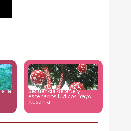
 a la
Secuencia de arte y
escenarios lúdicos: Yayoi
Kusama