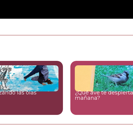
ando las olas
¿Qué ave te despierta
mañana?