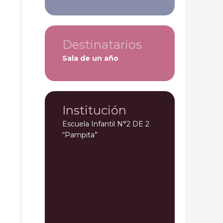
Destinatarios
Sala de un año
Institución
Escuela Infantil N°2 DE 2
“Pampita”