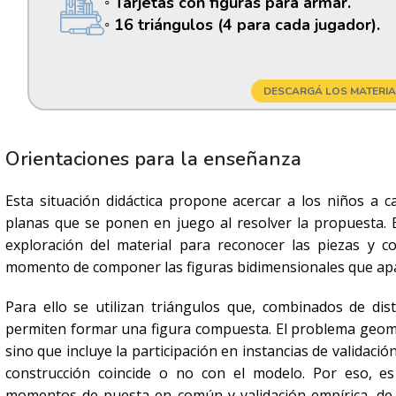
◦ Tarjetas con figuras para armar.
◦ 16 triángulos (4 para cada jugador).
DESCARGÁ LOS MATERIA
Orientaciones para la enseñanza
Esta situación didáctica propone acercar a los niños a ca
planas que se ponen en juego al resolver la propuesta
exploración del material para reconocer las piezas y com
momento de componer las figuras bidimensionales que apa
Para ello se utilizan triángulos que, combinados de disti
permiten formar una figura compuesta. El problema geomé
sino que incluye la participación en instancias de validac
construcción coincide o no con el modelo. Por eso, 
momentos de puesta en común y validación empírica, de