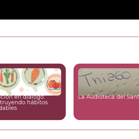
ición en diálogo:
La Audioteca del San
truyendo hábitos
dables