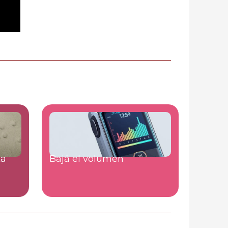
ta
Bajá el volumen