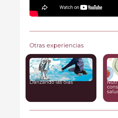
Otras experiencias
Danzando las olas
Nutr
cons
salu