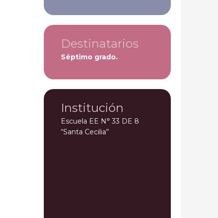
Destinatarios
Séptimo grado.
Institución
Escuela EE N° 33 DE 8
“Santa Cecilia”