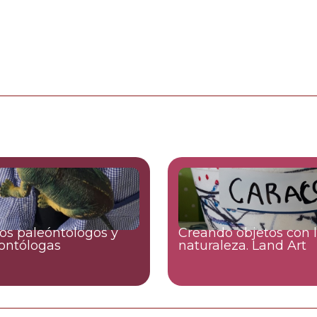
s paleóntologos y
Creando objetos con 
ontólogas
naturaleza. Land Art