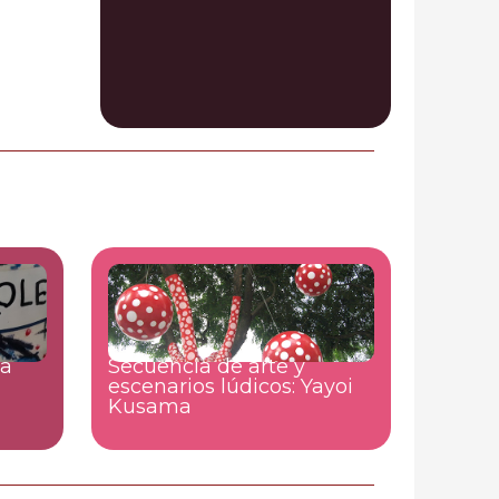
la
Secuencia de arte y
escenarios lúdicos: Yayoi
Kusama