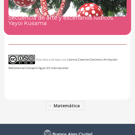
Secuencia de arte y escenarios lúdicos:
Yayoi Kusama
Esta obra está bajo una
Licencia Creative Commons Atribución-
NoComercial-CompartirIgual 4.0 Internacional
.
Matemática