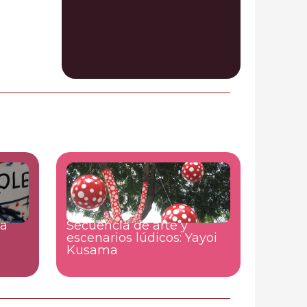
la
Secuencia de arte y
escenarios lúdicos: Yayoi
Kusama