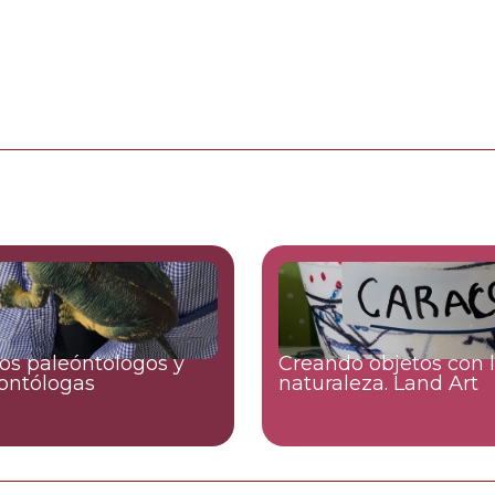
s paleóntologos y
Creando objetos con 
ontólogas
naturaleza. Land Art