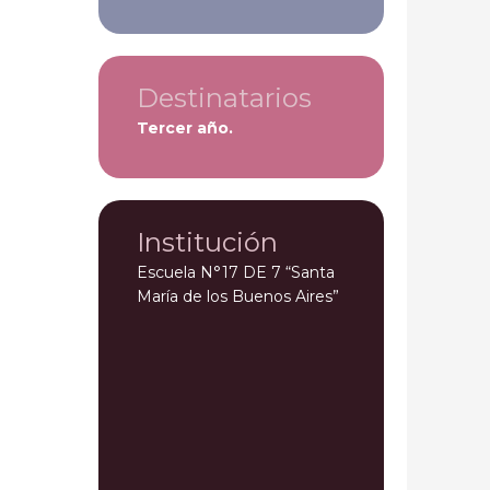
Destinatarios
Tercer año.
Institución
Escuela N°17 DE 7 “Santa
María de los Buenos Aires”