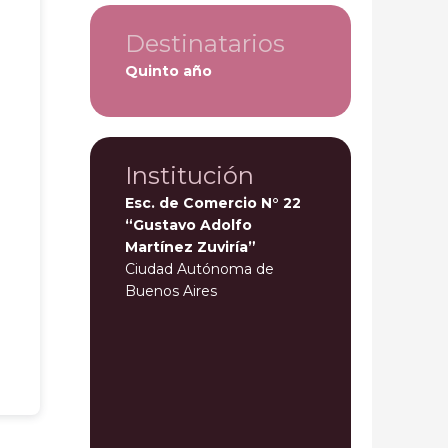
Destinatarios
Quinto año
Institución
Esc. de Comercio N° 22
“Gustavo Adolfo
Martínez Zuviría”
Ciudad Autónoma de
Buenos Aires