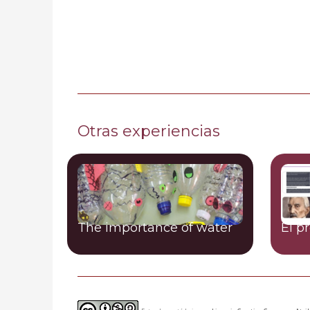
Otras experiencias
The importance of water
El p