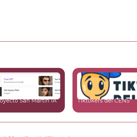
royecto San Martín IA
Tiktokers del CENS