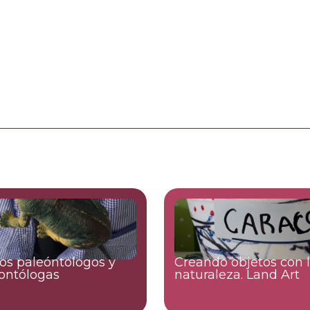
s paleóntologos y
Creando objetos con 
ontólogas
naturaleza. Land Art