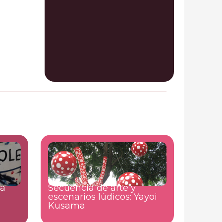
la
Secuencia de arte y
escenarios lúdicos: Yayoi
Kusama