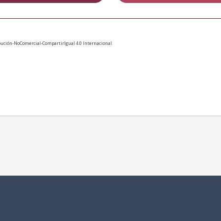
ución-NoComercial-CompartirIgual 4.0 Internacional
.