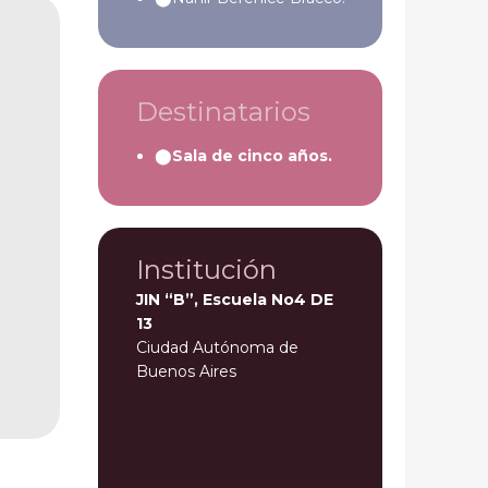
Destinatarios
Sala de cinco años.
Institución
JIN “B”, Escuela No4 DE
13
Ciudad Autónoma de
Buenos Aires