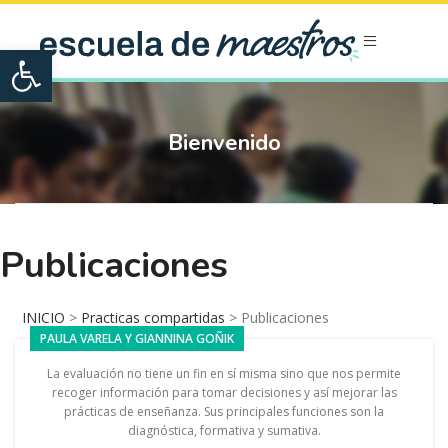
Open toolbar
Bienvenido
Publicaciones
INICIO
>
Practicas compartidas
>
Publicaciones
PAULA VARELA Y GIANNINA GOÑIK
La evaluación no tiene un fin en sí misma sino que nos permite
recoger información para tomar decisiones y así mejorar las
prácticas de enseñanza. Sus principales funciones son la
diagnóstica, formativa y sumativa.