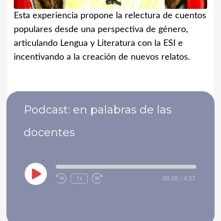
Esta experiencia propone la relectura de cuentos
populares desde una perspectiva de género,
articulando Lengua y Literatura con la ESI e
incentivando a la creación de nuevos relatos.
Podcast: en palabras de las
docentes
Experiencias
Play
1x
00:00
/
4:37
Rewind
Fast
Episode
10
Forward
Seconds
10
seconds