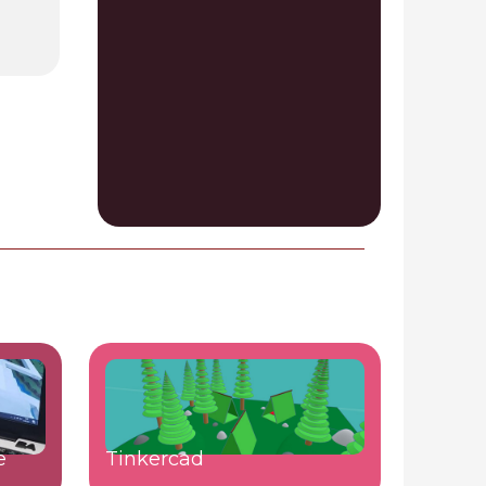
e
Tinkercad