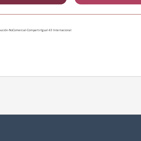
ución-NoComercial-CompartirIgual 4.0 Internacional
.