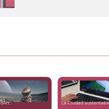
oArt
La Ciudad sustentabl