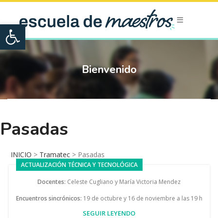
Open toolbar
Bienvenido
Pasadas
INICIO
>
Tramatec
>
Pasadas
ACTUALIZACIÓN TÉCNICA Y TECNOLÓGICA
Docentes:
Celeste Cugliano y María Victoria Mendez
Encuentros sincrónicos:
19 de octubre y 16 de noviembre a las 19 h
SEGUIR LEYENDO