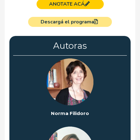
ANOTATE ACÁ
Descargá el programa
Autoras
Norma Filidoro