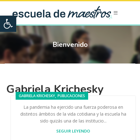
Open toolbar
Bienvenido
Gabriela Krichesky
,
GABRIELA KRICHESKY
PUBLICACIONES
La pandemia ha ejercido una fuerza poderosa en
distintos ámbitos de la vida cotidiana y la escuela ha
sido quizás una de las institucio...
SEGUIR LEYENDO