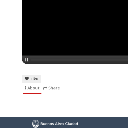
Like
About
Share