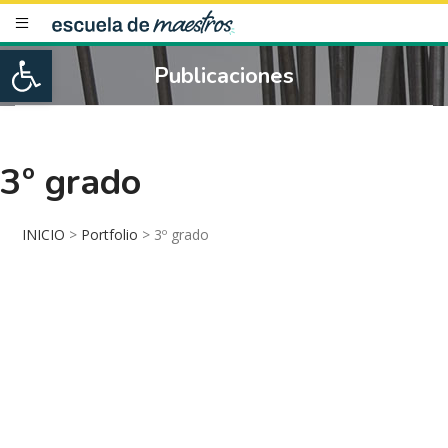
Open toolbar
Publicaciones
3º grado
INICIO
>
Portfolio
>
3º grado