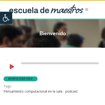
Open toolbar
Bienvenido
Experiencias
Play
1x
00:00
/
2:39
Rewind
Fast
Episode
10
Forward
Seconds
10
DOWNLOAD FILE
seconds
Tags:
Pensamiento computacional en la sala - podcast