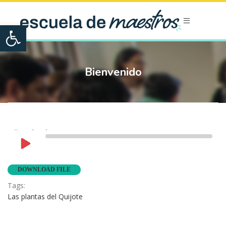
Open toolbar
Bienvenido
Experiencias
Play
1x
00:00
/
4:49
Rewind
Fast
Episode
10
Forward
Seconds
10
DOWNLOAD FILE
seconds
Tags:
Las plantas del Quijote