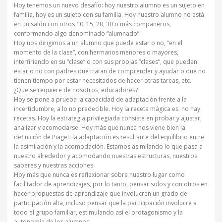
Hoy tenemos un nuevo desafío: hoy nuestro alumno es un sujeto en
familia, hoy es un sujeto con su familia. Hoy nuestro alumno no está
en un salón con otros 10, 15, 20, 30 o más compañeros,
conformando algo denominado “alumnado”.
Hoy nos dirigimos a un alumno que puede estar o no, “en el
momento de la clase”, con hermanos menores o mayores,
interfiriendo en su “clase” o con sus propias “clases”, que pueden
estar o no con padres que tratan de comprender y ayudar o que no
tienen tiempo por estar necesitados de hacer otras tareas, etc.
¿Que se requiere de nosotros, educadores?
Hoy se pone a prueba la capacidad de adaptación frente a la
incertidumbre, a lo no predecible. Hoy la receta mágica es: no hay
recetas. Hoy la estrategia privilegiada consiste en probar y ajustar,
analizar y acomodarse. Hoy más que nunca nos viene bien la
definición de Piaget: la adaptación es resultante del equilibrio entre
la asimilación y la acomodación. Estamos asimilando lo que pasa a
nuestro alrededor y acomodando nuestras estructuras, nuestros
saberes y nuestras acciones.
Hoy más que nunca es reflexionar sobre nuestro lugar como
facilitador de aprendizajes, por lo tanto, pensar solos y con otros en
hacer propuestas de aprendizaje que involucren un grado de
participación alta, incluso pensar que la participación involucre a
todo el grupo familiar, estimulando así el protagonismo y la
autonomía de los alumnos.