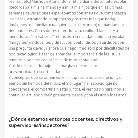
realizar, etc.) Muchos extrañando la rutina diaria del ámbito escolar.
(Recordaba a mis hermanos y a mi, a mis hijos que en las últimas
semanas de vacaciones esperábamos con ansias que comenzasen
las clases, extrañando compañeros y recreos más que nada).
“Imágenes” de familias (cualquiera sea su formato) demandadas y
demandantes. Con saberes referidos a su realidad familiar y a
menudo sus “no-saberes” referidos a la realidad cotidiana escolar.
“Imágenes” de docentes y directivos, confundidos y aturdidos con
una pregunta clave: ¿Y ahora qué hago? Y no sólo por dificultades de
tipo tecnológico. Pasar de entender la importancia de las TICS a
tener que ponerlas en práctica de modo cotidiano.
Y todo ello reunido bajo un lema: ¡hay que pasar de la
presencialidad a la virtualidad!
Y conceptos que se ponen sobre el tapete: la desaceleración y un
tiempo sin tiempos definidos, el “no lugar” y el espacio que no
conocemos, el compartir sin estar juntos, el vernos sin mirarnos; el
continuar actuando dialógicamente desde y con el Otro y los Otros.
¿Dónde estamos entonces docentes, directivos y
supervisores/inspectores?
Las preguntas aparecen con fuerza (preguntas más de