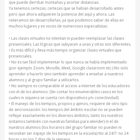
que puede derribar montañas y acortar distancias.
Ya tenemos certezas, certezas que se habían desarrollado antes
pero que ahora adquieren la potencia del aquí y ahora. Las
reiteramos sin desarrollarlas, ya que podemos saber de ellas en
muchos lugares y en voces de numerosos especialistas:
• Las clases virtuales no intentan ni pueden reemplazar las clases
presenciales. Las lógicas que subyacen a unas y otras son diferentes.
• Es más difícil y lleva más tiempo organizar clases virtuales que
presenciales.
• No es tan fácil implementar lo que nunca se había implementado
(por ejemplo Zoom, Moodle, Meet, Google classroom etc.) No solo
aprender a hacerlo sino también aprender a enseñar a nuestros
alumnos y al grupo familiar a utilizarlos.
• No siempre es comparable el acceso a Internet de los educadores
con el de los alumnos. (Sin contar los innumerables casos en los
cuales ni siquiera se cuenta con dispositivos y/o conectividad)
• El manejo de los tiempos, propios y ajenos, requiere de otro tipo
de sincronización: los tiempos del ámbito escolar no se pueden
reflejar exactamente en los diversos ámbitos, tanto los nuestros
(estamos también con nuestras familias para atender) ni el de
nuestros alumnos (los horarios del grupo familiar no pueden ni
necesitan ser espejo de los tiempos en la escuela) No al 24/7: no 24
horas y no los 7 días de la semana.