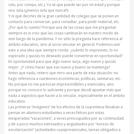
celu, por compu, etc.). Ya sé que puede ser por mi edad y porque
vivo sola (¡¡menos sola que nunca!!)
Y ni qué decirles de la gran cantidad de colegas que se ponen en
contacto para conversar, para consultar, para pedir material, etc.
¿Por qué lo cuento? Porque una de las cosas que me preguntan
siempre es si creo que las cosas cambiarán en nuestro modo de
vivir luego de la pandemia. Y no sólo la pregunta hace referencia al
ámbito educativo, sino al socio-vincular en general. Podemos unir
esto a una idea que siempre ronda: ¿cuándo lo imprevisto, lo no
esperado y quizás no deseado puede convertirse en oportunidad?
En oportunidad para que algo nuevo surja, algo nuevo y quizás
mejor. ¿Y cómo hacer que eso nuevo y bueno se mantenga?
Antes que nada, reitero que miro una parte de esta situación: no
hago referencia a cuestiones económicas, políticas, sanitarias, etc.
No porque no me parezcan imprescindibles y esenciales, sino
porque no conozco lo suficiente y porque decidí apuntar más que
nada a aspectos que hacen a lo vincular, especialmente en el ámbito
educativo.
Las primeras “imágenes” de los efectos de la cuarentena llevaban a
pensar en alumnos-estudiantes a veces felices por estas
inesperadas “vacaciones”, a veces preocupados por su continuidad,
y de a poco muchos estresados y angustiados por “exceso de
escolarización” (actividades cuasipresenciales, tareas obligados a