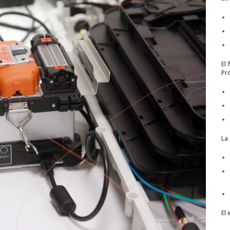
El 
Pr
La 
El 