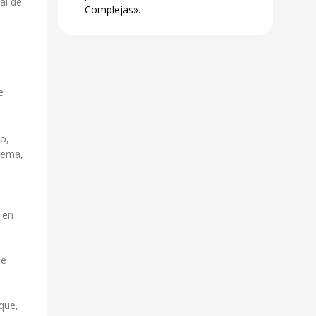
al de
Complejas».
e
o,
tema,
 en
ue
que,