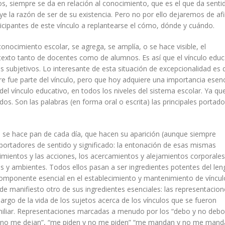
s, siempre se da en relación al conocimiento, que es el que da senti
uye la razón de ser de su existencia. Pero no por ello dejaremos de af
rticipantes de este vínculo a replantearse el cómo, dónde y cuándo.
onocimiento escolar, se agrega, se amplía, o se hace visible, el
ntexto tanto de docentes como de alumnos. Es así que el vínculo educ
ubjetivos. Lo interesante de esta situación de excepcionalidad es 
re fue parte del vínculo, pero que hoy adquiere una importancia esenc
del vínculo educativo, en todos los niveles del sistema escolar. Ya qu
dos. Son las palabras (en forma oral o escrita) las principales portad
se hace pan de cada día, que hacen su aparición (aunque siempre
portadores de sentido y significado: la entonación de esas mismas
vimientos y las acciones, los acercamientos y alejamientos corporales,
os y ambientes. Todos ellos pasan a ser ingredientes potentes del len
omponente esencial en el establecimiento y mantenimiento de vínculo
 manifiesto otro de sus ingredientes esenciales: las representacion
argo de la vida de los sujetos acerca de los vínculos que se fueron
miliar. Representaciones marcadas a menudo por los “debo y no debo
 y no me dejan”, “me piden y no me piden” “me mandan y no me mand