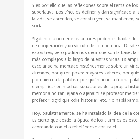
Y es por ello que las reflexiones sobre el tema de los
superlativa. Los vínculos definen y dan significado a 
la vida, se aprenden, se constituyen, se mantienen, 
social.
Siguiendo a numerosos autores podemos hablar de la e
de cooperación y un vínculo de competencia. Desde y
estos tres, pero podríamos decir que son la base, la r
más complejos a lo largo de nuestras vidas. Es ampli
escolar se ha montado históricamente sobre un víncu
alumnos, por quién posee mayores saberes, por quién
por quién da la palabra, por quién tiene la última pa
ejemplificar en muchas situaciones de la propia hist
memoria no tan lejana o ajena: “Ese profesor me tie
profesor logró que odie historia”, etc. No hablábamos
Hoy, paulatinamente, se ha instalado la idea de la c
Es cierto que desde la óptica de los alumnos es este
acordando con él o rebelándose contra él.