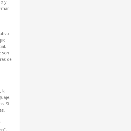
do y
irmar
ativo
que
ial.
e son
oras de
 la
guaje.
s. Si
es,
”
an”,