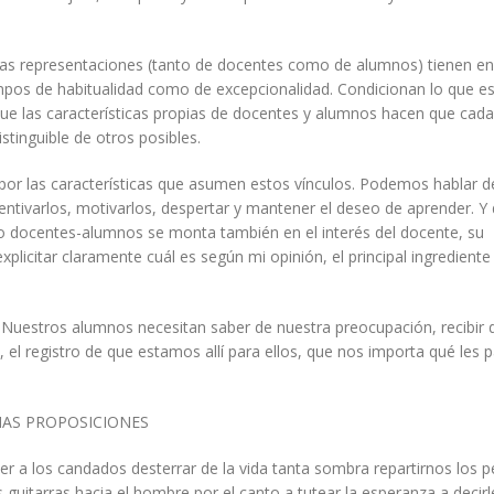
as representaciones (tanto de docentes como de alumnos) tienen en
empos de habitualidad como de excepcionalidad. Condicionan lo que e
ue las características propias de docentes y alumnos hacen que cada
stinguible de otros posibles.
or las características que asumen estos vínculos. Podemos hablar de
centivarlos, motivarlos, despertar y mantener el deseo de aprender. Y
lo docentes-alumnos se monta también en el interés del docente, su
icitar claramente cuál es según mi opinión, el principal ingrediente
tros alumnos necesitan saber de nuestra preocupación, recibir 
el registro de que estamos allí para ellos, que nos importa qué les p
AS PROPOSICIONES
r a los candados desterrar de la vida tanta sombra repartirnos los p
 guitarras hacia el hombre por el canto a tutear la esperanza a decirl