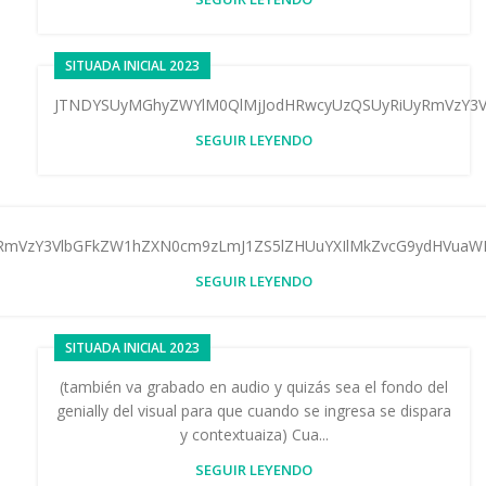
SITUADA INICIAL 2023
JTNDYSUyMGhyZWYlM0QlMjJodHRwcyUzQSUyRiUyRmVzY3V
SEGUIR LEYENDO
mVzY3VlbGFkZW1hZXN0cm9zLmJ1ZS5lZHUuYXIlMkZvcG9ydHVuaW
SEGUIR LEYENDO
SITUADA INICIAL 2023
(también va grabado en audio y quizás sea el fondo del
genially del visual para que cuando se ingresa se dispara
y contextuaiza) Cua...
SEGUIR LEYENDO