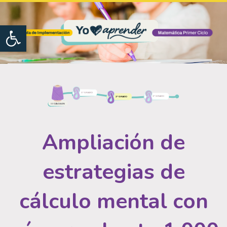
Open toolbar
1º GRADO
3º GRADO
2º GRADO
CÁLCULOS
EJE
Ampliación de
estrategias de
cálculo mental con