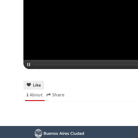
Like
About
Share